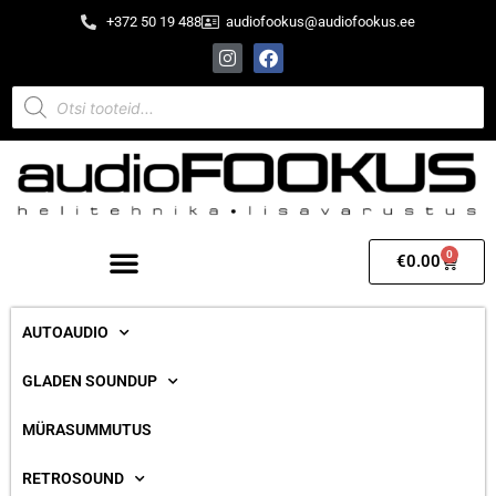
+372 50 19 488
audiofookus@audiofookus.ee
0
€
0.00
AUTOAUDIO
GLADEN SOUNDUP
MÜRASUMMUTUS
RETROSOUND