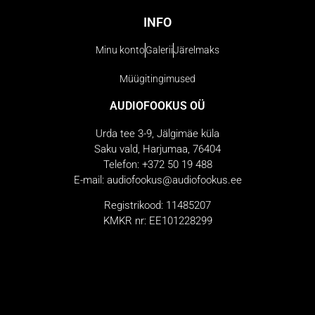
INFO
Minu konto
Galerii
Järelmaks
Müügitingimused
AUDIOFOOKUS OÜ
Urda tee 3-9, Jälgimäe küla
Saku vald, Harjumaa, 76404
Telefon: +372 50 19 488
E-mail: audiofookus@audiofookus.ee
Registrikood: 11485207
KMKR nr: EE101228299