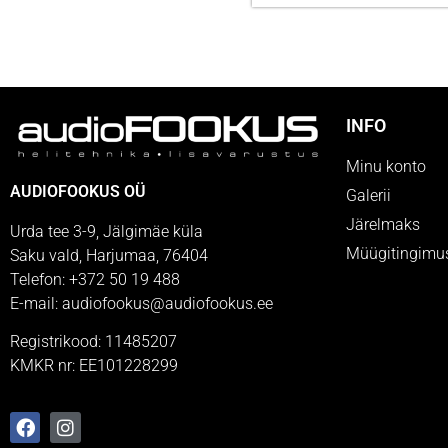
INFO
Minu konto
AUDIOFOOKUS OÜ
Galerii
Järelmaks
Urda tee 3-9, Jälgimäe küla
Müügitingimu
Saku vald, Harjumaa, 76404
Telefon: +372 50 19 488
E-mail: audiofookus@audiofookus.ee
Registrikood: 11485207
KMKR nr: EE101228299