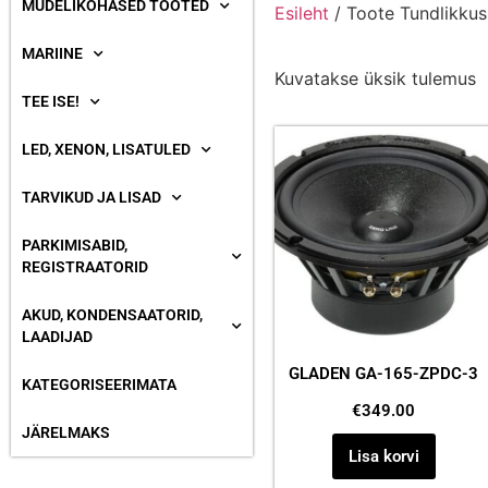
MUDELIKOHASED TOOTED
Esileht
/ Toote Tundlikkus
MARIINE
Kuvatakse üksik tulemus
TEE ISE!
LED, XENON, LISATULED
TARVIKUD JA LISAD
PARKIMISABID,
REGISTRAATORID
AKUD, KONDENSAATORID,
LAADIJAD
GLADEN GA-165-ZPDC-3
KATEGORISEERIMATA
€
349.00
JÄRELMAKS
Lisa korvi