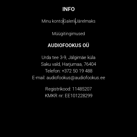
INFO
Minu konto
Galerii
Järelmaks
Müügitingimused
AUDIOFOOKUS OÜ
Urda tee 3-9, Jälgimäe küla
Saku vald, Harjumaa, 76404
Telefon: +372 50 19 488
E-mail: audiofookus@audiofookus.ee
Registrikood: 11485207
KMKR nr: EE101228299