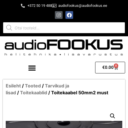
+372 50 19 488
audiofookus@audiofookus.ee
0
€
0.00
Esileht
/
Tooted
/
Tarvikud ja
lisad
/
Toitekaablid
/ Toitekaabel 50mm2 must