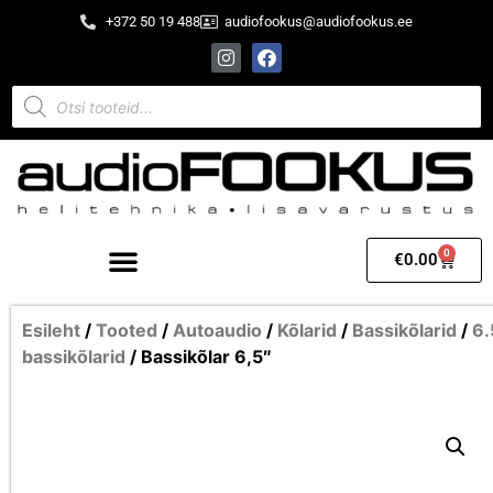
+372 50 19 488
audiofookus@audiofookus.ee
0
€
0.00
Esileht
/
Tooted
/
Autoaudio
/
Kõlarid
/
Bassikõlarid
/
6.
bassikõlarid
/ Bassikõlar 6,5″