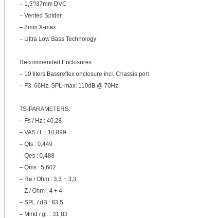
– 1,5″/37mm DVC
– Vented Spider
– 8mm X-max
– Ultra Low Bass Technology
Recommended Enclosures:
– 10 liters Bassreflex enclosure incl. Chassis port
– F3: 66Hz, SPL-max: 110dB @ 70Hz
TS-PARAMETERS:
– Fs / Hz : 40,28
– VAS / L : 10,899
– Qts : 0,449
– Qes : 0,488
– Qms : 5,602
– Re / Ohm : 3,3 + 3,3
– Z / Ohm : 4 + 4
– SPL / dB : 83,5
– Mmd / gr. : 31,83