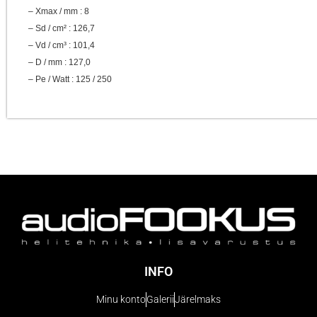
– Xmax / mm : 8
– Sd / cm² : 126,7
– Vd / cm³ : 101,4
– D / mm : 127,0
– Pe / Watt : 125 / 250
INFO
Minu konto
Galerii
Järelmaks