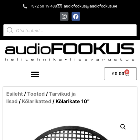
+372 50 19 488
audiofookus@audiofookus.ee
0
€
0.00
Esileht
/
Tooted
/
Tarvikud ja
lisad
/
Kõlarikatted
/ Kõlarikate 10″