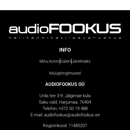
INFO
Minu konto
Galerii
Järelmaks
Müügitingimused
AUDIOFOOKUS OÜ
Urda tee 3-9, Jälgimäe küla
Saku vald, Harjumaa, 76404
Telefon: +372 50 19 488
E-mail: audiofookus@audiofookus.ee
Registrikood: 11485207