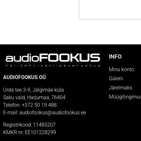
INFO
Minu konto
AUDIOFOOKUS OÜ
Galerii
Järelmaks
Urda tee 3-9, Jälgimäe küla
Müügitingimu
Saku vald, Harjumaa, 76404
Telefon: +372 50 19 488
E-mail: audiofookus@audiofookus.ee
Registrikood: 11485207
KMKR nr: EE101228299