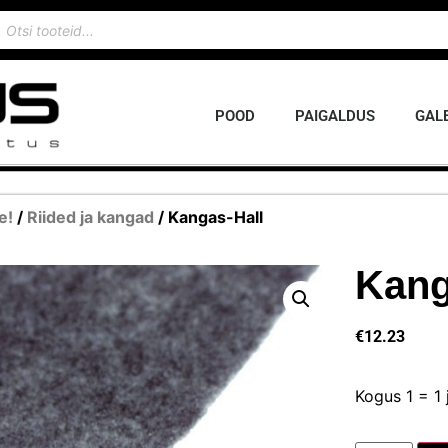
POOD
PAIGALDUS
GALE
e!
/
Riided ja kangad
/ Kangas-Hall
Kang
€
12.23
Kogus 1 = 1