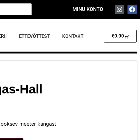
MINU KONTO
€
0.00
RII
ETTEVÕTTEST
KONTAKT
as-Hall
 jooksev meeter kangast