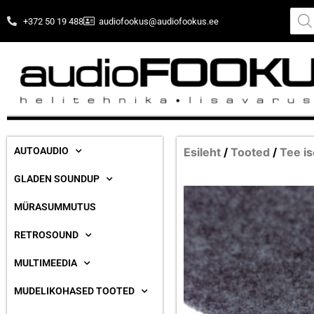
+372 50 19 488
audiofookus@audiofookus.ee
AUTOAUDIO
Esileht
/
Tooted
/
Tee is
GLADEN SOUNDUP
MÜRASUMMUTUS
RETROSOUND
MULTIMEEDIA
MUDELIKOHASED TOOTED