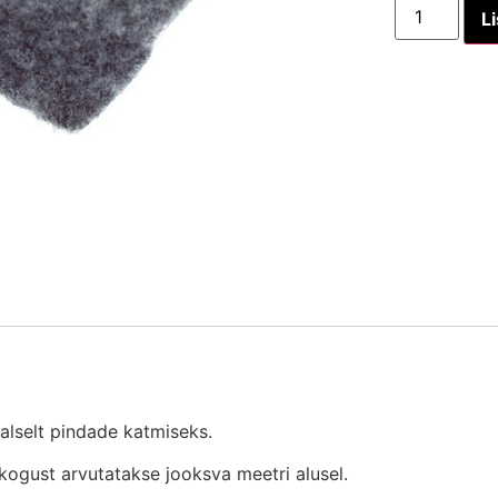
Li
alselt pindade katmiseks.
kogust arvutatakse jooksva meetri alusel.