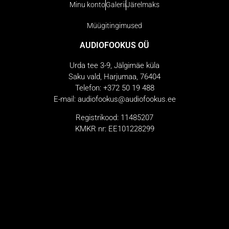
Minu konto
Galerii
Järelmaks
Müügitingimused
AUDIOFOOKUS OÜ
Urda tee 3-9, Jälgimäe küla
Saku vald, Harjumaa, 76404
Telefon: +372 50 19 488
E-mail: audiofookus@audiofookus.ee
Registrikood: 11485207
KMKR nr: EE101228299