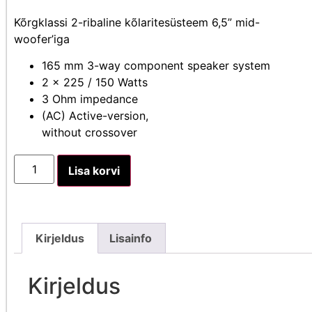
Kõrgklassi 2-ribaline kõlaritesüsteem 6,5” mid-
woofer’iga
165 mm 3-way component speaker system
2 x 225 / 150 Watts
3 Ohm impedance
(AC) Active-version,
without crossover
Lisa korvi
Kirjeldus
Lisainfo
Kirjeldus