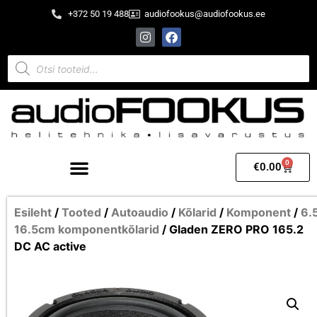
+372 50 19 488
audiofookus@audiofookus.ee
0
€
0.00
Esileht
/
Tooted
/
Autoaudio
/
Kõlarid
/
Komponent
/
6.
16.5cm komponentkõlarid
/ Gladen ZERO PRO 165.2
DC AC active