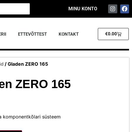
MINU KONTO
€
0.00
RII
ETTEVÕTTEST
KONTAKT
id
/ Gladen ZERO 165
en ZERO 165
ba komponentkõlari süsteem