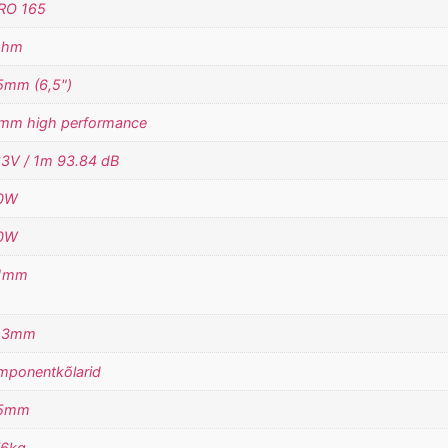
RO 165
ohm
5mm (6,5")
mm high performance
83V / 1m 93.84 dB
0W
0W
1mm
.3mm
mponentkõlarid
5mm
76kg