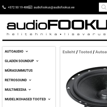
+372 50 19 488
audiofookus@audiofookus.ee
AUTOAUDIO
Esileht
/
Tooted
/
Autoa
GLADEN SOUNDUP
MÜRASUMMUTUS
RETROSOUND
MULTIMEEDIA
MUDELIKOHASED TOOTED