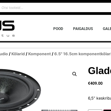
POOD
PAIGALDUS
GALE
udio
/
Kõlarid
/
Komponent
/
6.5" 16.5cm komponentkõlar
Glad
€
409.00
6,5” keskri