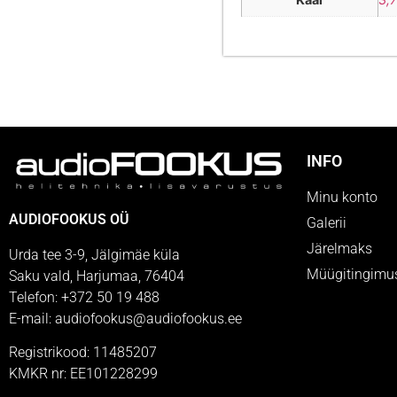
INFO
Minu konto
AUDIOFOOKUS OÜ
Galerii
Järelmaks
Urda tee 3-9, Jälgimäe küla
Müügitingimu
Saku vald, Harjumaa, 76404
Telefon: +372 50 19 488
E-mail: audiofookus@audiofookus.ee
Registrikood: 11485207
KMKR nr: EE101228299