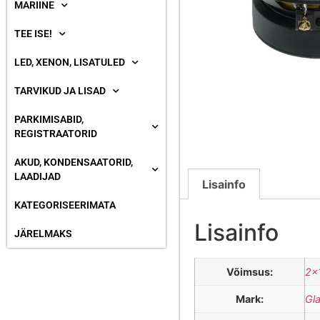
MARIINE
TEE ISE!
LED, XENON, LISATULED
TARVIKUD JA LISAD
PARKIMISABID,
REGISTRAATORID
AKUD, KONDENSAATORID,
LAADIJAD
Lisainfo
KATEGORISEERIMATA
Lisainfo
JÄRELMAKS
Võimsus:
2×
Mark:
Gl