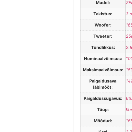
Mudel:
ZE
Takistus:
3 
Woofer:
16
Tweeter:
25
Tundlikkus:
2.
Nominaalvõimsus:
10
Maksimaalvõimsus:
15
Paigaldusava
14
läbimõõt:
Paigaldussügavus:
66
Tüüp:
Ko
Mõõdud:
16
Kaal
3,