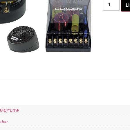
Li
150/100W
aden