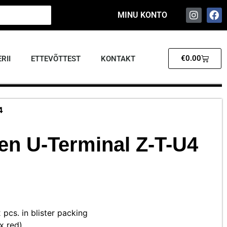
MINU KONTO
€
0.00
RII
ETTEVÕTTEST
KONTAKT
4
en U-Terminal Z-T-U4
 pcs. in blister packing
x red)