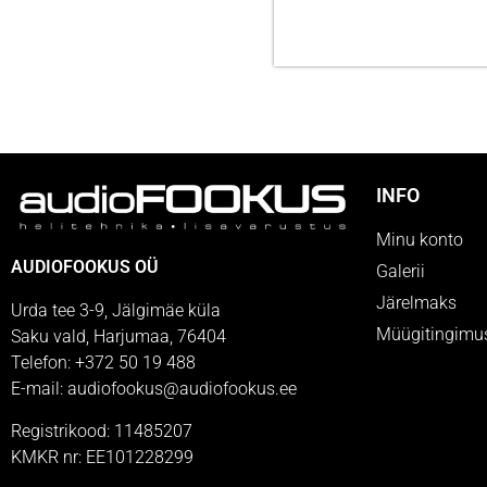
INFO
Minu konto
AUDIOFOOKUS OÜ
Galerii
Järelmaks
Urda tee 3-9, Jälgimäe küla
Müügitingimu
Saku vald, Harjumaa, 76404
Telefon: +372 50 19 488
E-mail: audiofookus@audiofookus.ee
Registrikood: 11485207
KMKR nr: EE101228299