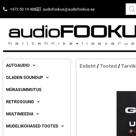
+372 50 19 488
audiofookus@audiofookus.ee
AUTOAUDIO
Esileht
/
Tooted
/
Tarvik
GLADEN SOUNDUP
MÜRASUMMUTUS
RETROSOUND
MULTIMEEDIA
MUDELIKOHASED TOOTED