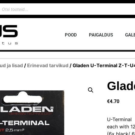
POOD
PAIGALDUS
GALE
ud ja lisad
/
Erinevad tarvikud
/ Gladen U-Terminal Z-T-U
Glad
€
4.70
U-Terminal
each with 12
(6x black/ 6