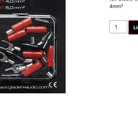
4mm²
Li