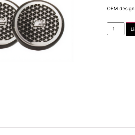
OEM design g
Li