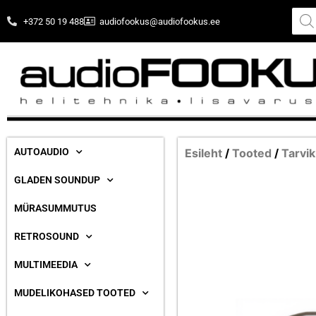
+372 50 19 488
audiofookus@audiofookus.ee
AUTOAUDIO
Esileht
/
Tooted
/
Tarvik
GLADEN SOUNDUP
MÜRASUMMUTUS
RETROSOUND
MULTIMEEDIA
MUDELIKOHASED TOOTED