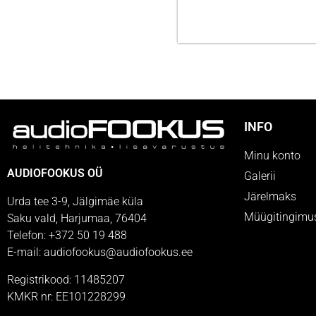
INFO
Minu konto
AUDIOFOOKUS OÜ
Galerii
Järelmaks
Urda tee 3-9, Jälgimäe küla
Müügitingimu
Saku vald, Harjumaa, 76404
Telefon: +372 50 19 488
E-mail: audiofookus@audiofookus.ee
Registrikood: 11485207
KMKR nr: EE101228299