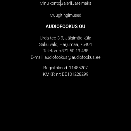
Minu konto
Galerii
Järelmaks
Müügitingimused
AUDIOFOOKUS OÜ
Urda tee 3-9, Jälgimäe küla
Saku vald, Harjumaa, 76404
Telefon: +372 50 19 488
E-mail: audiofookus@audiofookus.ee
Registrikood: 11485207
KMKR nr: EE101228299