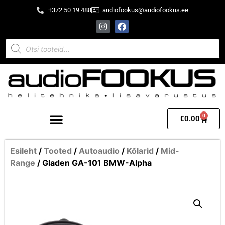
+372 50 19 488
audiofookus@audiofookus.ee
0
€
0.00
Esileht
/
Tooted
/
Autoaudio
/
Kõlarid
/
Mid-
Range
/ Gladen GA-101 BMW-Alpha