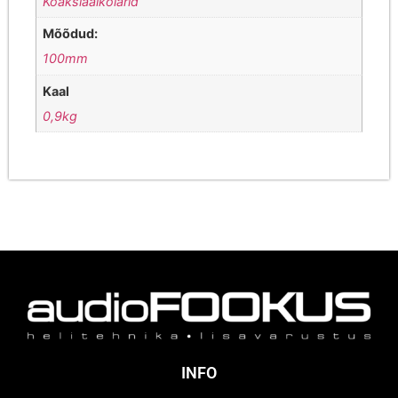
Koaksiaalkõlarid
Mõõdud:
100mm
Kaal
0,9kg
INFO