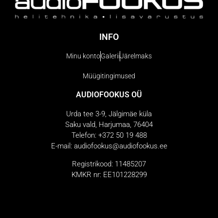
INFO
Minu konto
Galerii
Järelmaks
Müügitingimused
AUDIOFOOKUS OÜ
Urda tee 3-9, Jälgimäe küla
Saku vald, Harjumaa, 76404
Telefon: +372 50 19 488
E-mail: audiofookus@audiofookus.ee
Registrikood: 11485207
KMKR nr: EE101228299