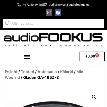
+372 50 19 488
audiofookus@audiofookus.ee
0
€
0.00
Esileht
/
Tooted
/
Autoaudio
/
Kõlarid
/
Mid-
Woofrid
/ Gladen GA-165Z-3