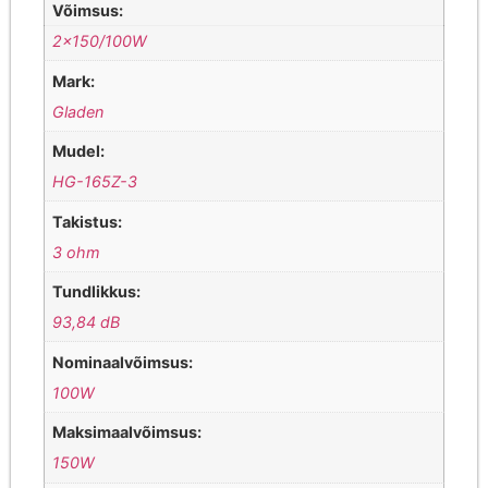
Võimsus:
2×150/100W
Mark:
Gladen
Mudel:
HG-165Z-3
Takistus:
3 ohm
Tundlikkus:
93,84 dB
Nominaalvõimsus:
100W
Maksimaalvõimsus:
150W