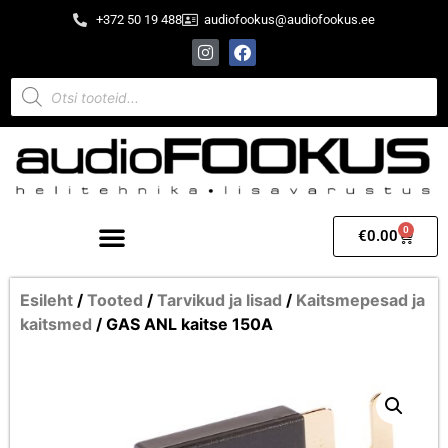
+372 50 19 488
audiofookus@audiofookus.ee
0
€
0.00
Esileht
/
Tooted
/
Tarvikud ja lisad
/
Kaitsmepesad ja
kaitsmed
/ GAS ANL kaitse 150A