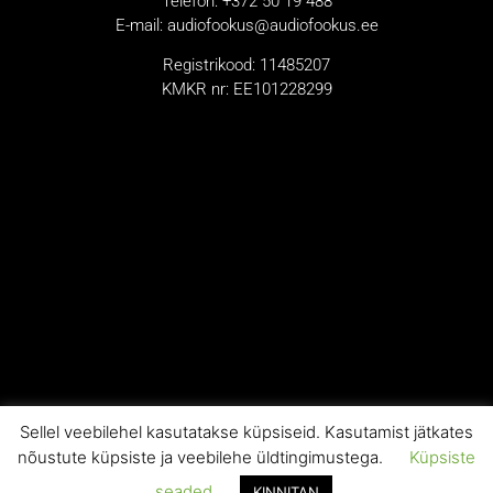
Telefon: +372 50 19 488
E-mail: audiofookus@audiofookus.ee
Registrikood: 11485207
KMKR nr: EE101228299
Sellel veebilehel kasutatakse küpsiseid. Kasutamist jätkates
nõustute küpsiste ja veebilehe üldtingimustega.
Küpsiste
seaded
KINNITAN