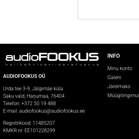
INFO
Minu konto
AUDIOFOOKUS OÜ
Galerii
Järelmaks
Urda tee 3-9, Jälgimäe küla
Müügitingimu
Saku vald, Harjumaa, 76404
Telefon: +372 50 19 488
E-mail: audiofookus@audiofookus.ee
Registrikood: 11485207
KMKR nr: EE101228299