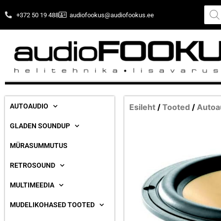
+372 50 19 488
audiofookus@audiofookus.ee
AUTOAUDIO
Esileht
/
Tooted
/
Autoa
GLADEN SOUNDUP
MÜRASUMMUTUS
RETROSOUND
MULTIMEEDIA
MUDELIKOHASED TOOTED