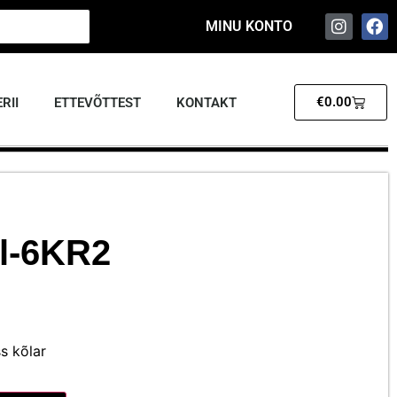
MINU KONTO
€
0.00
RII
ETTEVÕTTEST
KONTAKT
l-6KR2
s kõlar