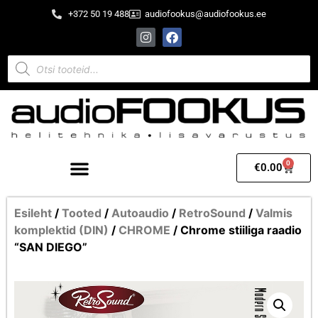
+372 50 19 488
audiofookus@audiofookus.ee
0
€
0.00
Esileht
/
Tooted
/
Autoaudio
/
RetroSound
/
Valmis
komplektid (DIN)
/
CHROME
/ Chrome stiiliga raadio
“SAN DIEGO”