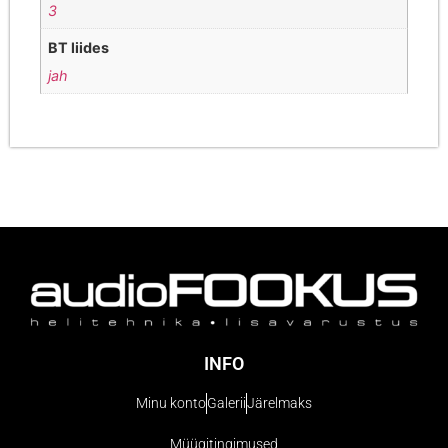
3
BT liides
jah
INFO
Minu konto
Galerii
Järelmaks
Müügitingimused