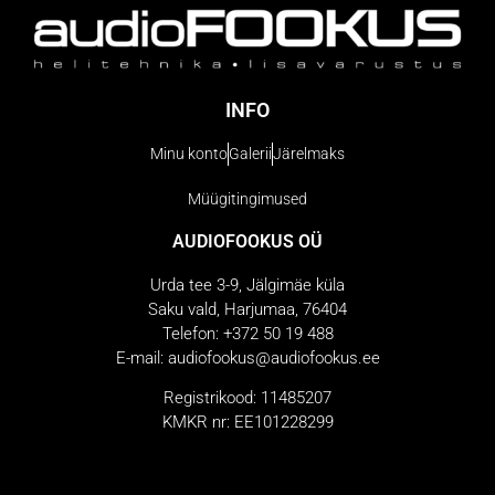
INFO
Minu konto
Galerii
Järelmaks
Müügitingimused
AUDIOFOOKUS OÜ
Urda tee 3-9, Jälgimäe küla
Saku vald, Harjumaa, 76404
Telefon: +372 50 19 488
E-mail: audiofookus@audiofookus.ee
Registrikood: 11485207
KMKR nr: EE101228299