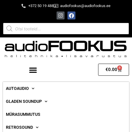
+372 50 19 488
audiofookus@audiofookus.ee
0
€
0.00
AUTOAUDIO
GLADEN SOUNDUP
MÜRASUMMUTUS
RETROSOUND