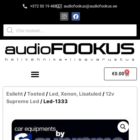
+372 50 19 488
audiofookus@audiofookus.ee
0
€
0.00
Esileht
/
Tooted
/
Led, Xenon, Lisatuled
/
12v
Supreme Led
/ Led-1333