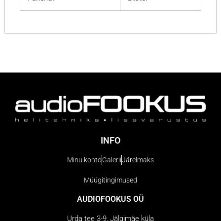
INFO
Minu konto
Galerii
Järelmaks
Müügitingimused
AUDIOFOOKUS OÜ
Urda tee 3-9, Jälgimäe küla