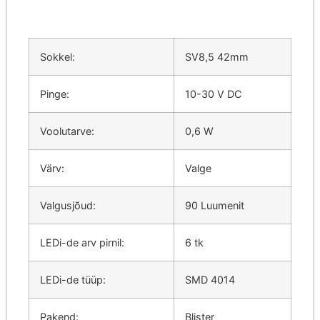
Sokkel:
SV8,5 42mm
Pinge:
10-30 V DC
Voolutarve:
0,6 W
Värv:
Valge
Valgusjõud:
90 Luumenit
LEDi-de arv pirnil:
6 tk
LEDi-de tüüp:
SMD 4014
Pakend:
Blister