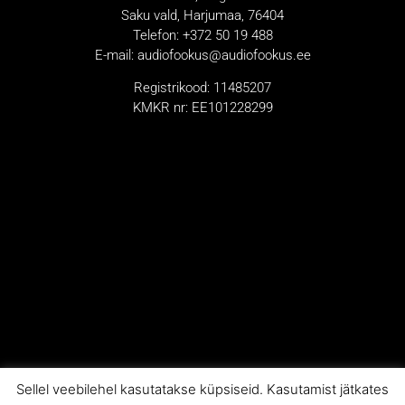
Saku vald, Harjumaa, 76404
Telefon: +372 50 19 488
E-mail: audiofookus@audiofookus.ee
Registrikood: 11485207
KMKR nr: EE101228299
Sellel veebilehel kasutatakse küpsiseid. Kasutamist jätkates