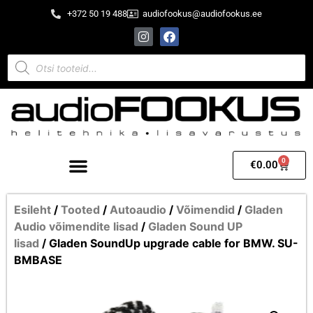
+372 50 19 488
audiofookus@audiofookus.ee
0
€
0.00
Esileht
/
Tooted
/
Autoaudio
/
Võimendid
/
Gladen
Audio võimendite lisad
/
Gladen Sound UP
lisad
/ Gladen SoundUp upgrade cable for BMW. SU-
BMBASE