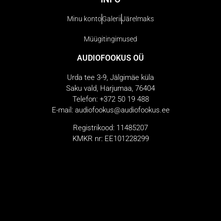
Minu konto
Galerii
Järelmaks
Müügitingimused
AUDIOFOOKUS OÜ
Urda tee 3-9, Jälgimäe küla
Saku vald, Harjumaa, 76404
Telefon: +372 50 19 488
E-mail: audiofookus@audiofookus.ee
Registrikood: 11485207
KMKR nr: EE101228299