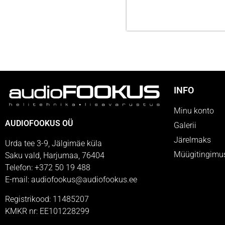
INFO
Minu konto
AUDIOFOOKUS OÜ
Galerii
Järelmaks
Urda tee 3-9, Jälgimäe küla
Müügitingimu
Saku vald, Harjumaa, 76404
Telefon: +372 50 19 488
E-mail: audiofookus@audiofookus.ee
Registrikood: 11485207
KMKR nr: EE101228299