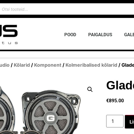
POOD
PAIGALDUS
GALE
udio
/
Kõlarid
/
Komponent
/
Kolmeribalised kõlarid
/ Glad
Glad
€
895.00
Li