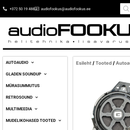
+372 50 19 488
audiofookus@audiofookus.ee
AUTOAUDIO
Esileht
/
Tooted
/
Autoa
GLADEN SOUNDUP
MÜRASUMMUTUS
RETROSOUND
MULTIMEEDIA
MUDELIKOHASED TOOTED