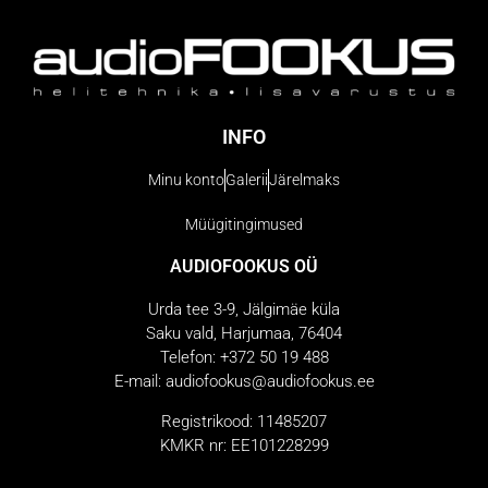
INFO
Minu konto
Galerii
Järelmaks
Müügitingimused
AUDIOFOOKUS OÜ
Urda tee 3-9, Jälgimäe küla
Saku vald, Harjumaa, 76404
Telefon: +372 50 19 488
E-mail: audiofookus@audiofookus.ee
Registrikood: 11485207
KMKR nr: EE101228299