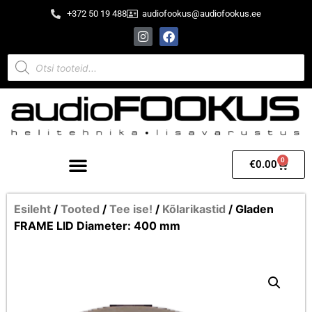
+372 50 19 488
audiofookus@audiofookus.ee
0
€
0.00
Esileht
/
Tooted
/
Tee ise!
/
Kõlarikastid
/ Gladen
FRAME LID Diameter: 400 mm